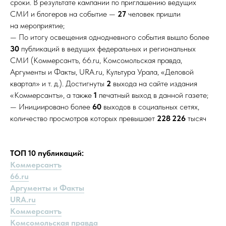
сроки. В результате кампании по приглашению ведущих
СМИ и блогеров на событие —
27
человек пришли
на мероприятие;
— По итогу освещения однодневного события вышло более
30
публикаций в ведущих федеральных и региональных
СМИ (Коммерсантъ, 66.ru, Комсомольская правда,
Аргументы и Факты, URA.ru, Культура Урала, «Деловой
квартал» и т. д.). Достигнуты
2
выхода на сайте издания
«Коммерсантъ», а также
1
печатный выход в данной газете;
— Инициировано более
60
выходов в социальных сетях,
количество просмотров которых превышает
228 226
тысяч
ТОП 10 публикаций:
Коммерсантъ
66.ru
Аргументы и Факты
URA.ru
Коммерсантъ
Комсомольская правда